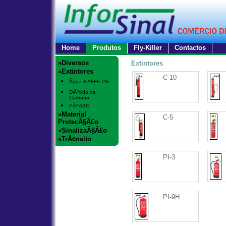
Home
Produtos
Fly-Killer
Contactos
»Diversos
Extintores
»Extintores
C-10
Ãgua + AFFF 1%
DiÃ³xido de
Carbono
PÃ³ ABC
»Material
C-5
ProtecÃ§Ã£o
»SinalizaÃ§Ã£o
»TrÃ¢nsito
PI-3
PI-9H