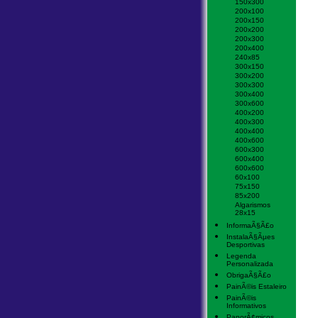
150x300
200x100
200x150
200x200
200x300
200x400
240x85
300x150
300x200
300x300
300x400
300x600
400x200
400x300
400x400
400x600
600x300
600x400
600x600
60x100
75x150
85x200
Algarismos
28x15
InformaÃ§Ã£o
InstalaÃ§Ãµes
Desportivas
Legenda
Personalizada
ObrigaÃ§Ã£o
PainÃ©is Estaleiro
PainÃ©is
Informativos
PanorÃ¢micos