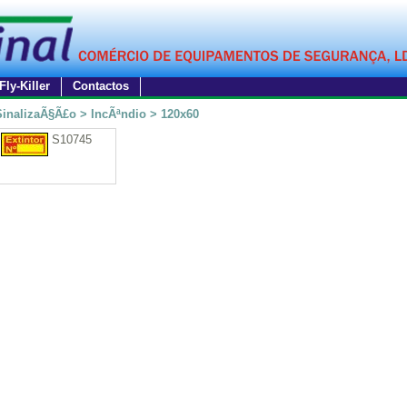
Fly-Killer
Contactos
SinalizaÃ§Ã£o > IncÃªndio > 120x60
S10745