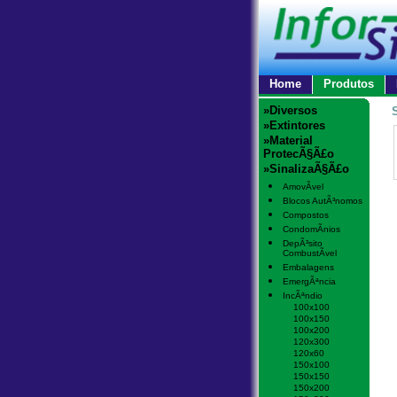
Home
Produtos
»Diversos
»Extintores
»Material
ProtecÃ§Ã£o
»SinalizaÃ§Ã£o
AmovÃ­vel
Blocos AutÃ³nomos
Compostos
CondomÃ­nios
DepÃ³sito
CombustÃ­vel
Embalagens
EmergÃªncia
IncÃªndio
100x100
100x150
100x200
120x300
120x60
150x100
150x150
150x200