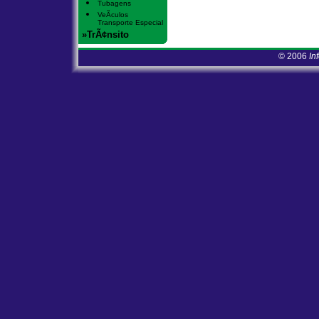
Tubagens
VeÃ­culos
Transporte Especial
»TrÃ¢nsito
© 2006
In