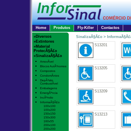
Home
Produtos
Fly-Killer
Contactos
»Diversos
SinalizaÃ§Ã£o > InformaÃ§Ã£
»Extintores
S13201
»Material
ProtecÃ§Ã£o
»SinalizaÃ§Ã£o
AmovÃ­vel
Blocos AutÃ³nomos
S13205
Compostos
CondomÃ­nios
DepÃ³sito
CombustÃ­vel
Embalagens
S13209
EmergÃªncia
IncÃªndio
InformaÃ§Ã£o
100x100
100x200
150x150
S13213
150x300
160x55
200x100
200x200