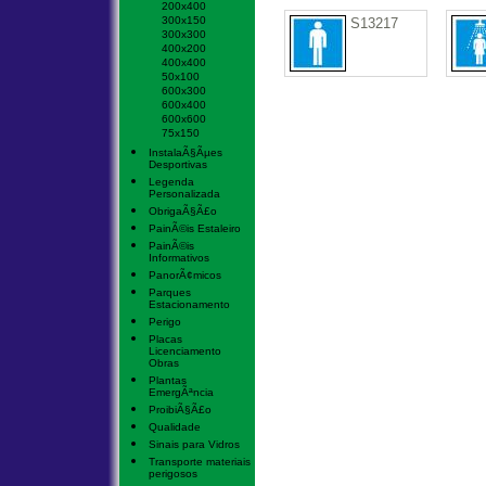
200x400
300x150
S13217
300x300
400x200
400x400
50x100
600x300
600x400
600x600
75x150
InstalaÃ§Ãµes
Desportivas
Legenda
Personalizada
ObrigaÃ§Ã£o
PainÃ©is Estaleiro
PainÃ©is
Informativos
PanorÃ¢micos
Parques
Estacionamento
Perigo
Placas
Licenciamento
Obras
Plantas
EmergÃªncia
ProibiÃ§Ã£o
Qualidade
Sinais para Vidros
Transporte materiais
perigosos