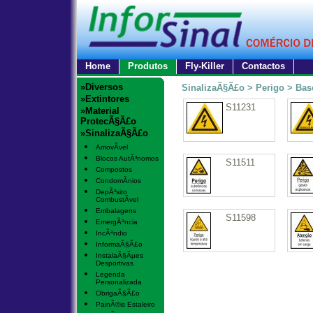
Home
Produtos
Fly-Killer
Contactos
»Diversos
SinalizaÃ§Ã£o > Perigo > Bas
»Extintores
S11231
»Material
ProtecÃ§Ã£o
»SinalizaÃ§Ã£o
AmovÃ­vel
Blocos AutÃ³nomos
S11511
Compostos
CondomÃ­nios
DepÃ³sito
CombustÃ­vel
Embalagens
S11598
EmergÃªncia
IncÃªndio
InformaÃ§Ã£o
InstalaÃ§Ãµes
Desportivas
Legenda
Personalizada
ObrigaÃ§Ã£o
PainÃ©is Estaleiro