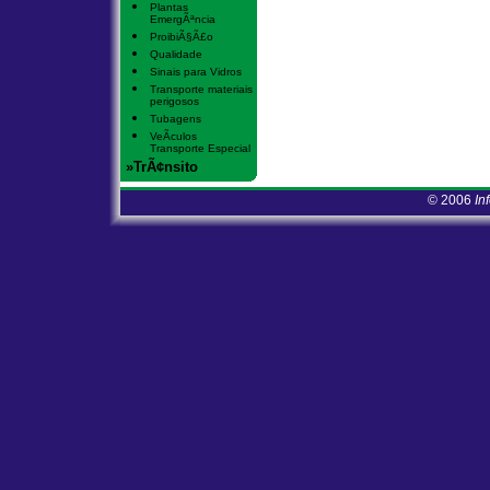
Plantas
EmergÃªncia
ProibiÃ§Ã£o
Qualidade
Sinais para Vidros
Transporte materiais
perigosos
Tubagens
VeÃ­culos
Transporte Especial
»TrÃ¢nsito
© 2006
In