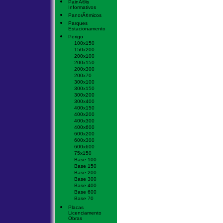
PainÃ©is
Informativos
PanorÃ¢micos
Parques
Estacionamento
Perigo
100x150
150x200
200x100
200x150
200x300
200x70
300x100
300x150
300x200
300x400
400x150
400x200
400x300
400x600
600x200
600x300
600x600
75x150
Base 100
Base 150
Base 200
Base 300
Base 400
Base 600
Base 70
Placas
Licenciamento
Obras