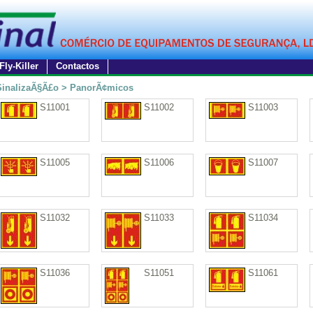
Fly-Killer
Contactos
SinalizaÃ§Ã£o > PanorÃ¢micos
S11001
S11002
S11003
S11005
S11006
S11007
S11032
S11033
S11034
S11036
S11051
S11061