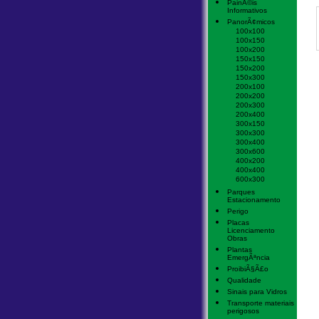
PainÃ©is
Informativos
PanorÃ¢micos
100x100
100x150
100x200
150x150
150x200
150x300
200x100
200x200
200x300
200x400
300x150
300x300
300x400
300x600
400x200
400x400
600x300
Parques
Estacionamento
Perigo
Placas
Licenciamento
Obras
Plantas
EmergÃªncia
ProibiÃ§Ã£o
Qualidade
Sinais para Vidros
Transporte materiais
perigosos