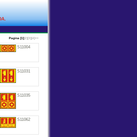
Pagina [1]
[2]
[3]
[4]
>>
S11004
S11031
S11035
S11062