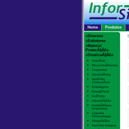
Home
Produtos
»Diversos
»Extintores
»Material
ProtecÃ§Ã£o
»SinalizaÃ§Ã£o
AmovÃ­vel
Blocos AutÃ³nomos
Compostos
CondomÃ­nios
DepÃ³sito
CombustÃ­vel
Embalagens
EmergÃªncia
IncÃªndio
InformaÃ§Ã£o
InstalaÃ§Ãµes
Desportivas
Legenda
Personalizada
ObrigaÃ§Ã£o
PainÃ©is Estaleiro