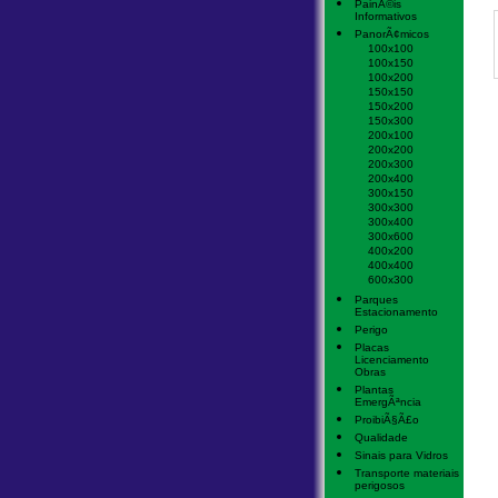
PainÃ©is
Informativos
PanorÃ¢micos
100x100
100x150
100x200
150x150
150x200
150x300
200x100
200x200
200x300
200x400
300x150
300x300
300x400
300x600
400x200
400x400
600x300
Parques
Estacionamento
Perigo
Placas
Licenciamento
Obras
Plantas
EmergÃªncia
ProibiÃ§Ã£o
Qualidade
Sinais para Vidros
Transporte materiais
perigosos