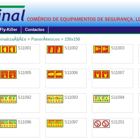
Fly-Killer
Contactos
SinalizaÃ§Ã£o > PanorÃ¢micos > 150x150
S11001
S11002
S11003
S11005
S11006
S11007
S11092
S11093
S11094
S11096
S11097
S11201