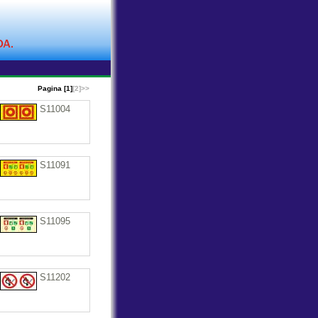
Pagina [1]
[2]
>>
S11004
S11091
S11095
S11202