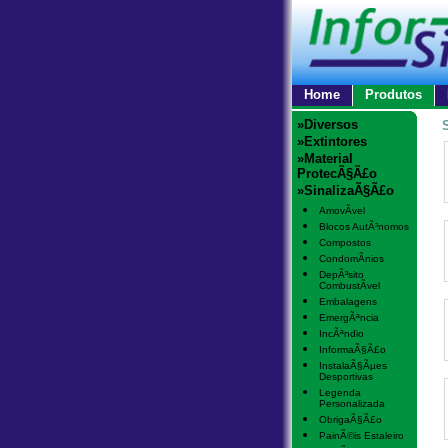
Home
Produtos
»Diversos
»Extintores
»Material
ProtecÃ§Ã£o
»SinalizaÃ§Ã£o
AmovÃ­vel
Blocos AutÃ³nomos
Compostos
CondomÃ­nios
DepÃ³sito
CombustÃ­vel
Embalagens
EmergÃªncia
IncÃªndio
InformaÃ§Ã£o
InstalaÃ§Ãµes
Desportivas
Legenda
Personalizada
ObrigaÃ§Ã£o
PainÃ©is Estaleiro