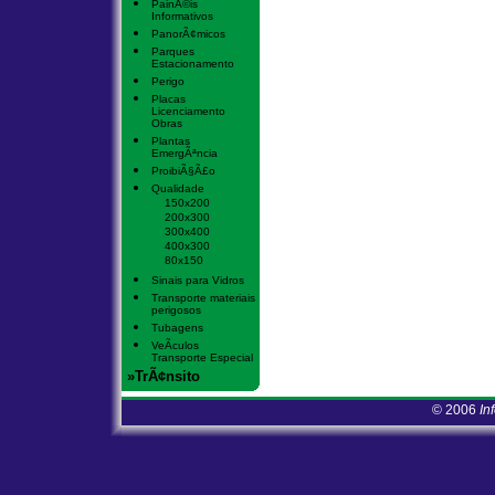
PainÃ©is
Informativos
PanorÃ¢micos
Parques
Estacionamento
Perigo
Placas
Licenciamento
Obras
Plantas
EmergÃªncia
ProibiÃ§Ã£o
Qualidade
150x200
200x300
300x400
400x300
80x150
Sinais para Vidros
Transporte materiais
perigosos
Tubagens
VeÃ­culos
Transporte Especial
»TrÃ¢nsito
© 2006
In