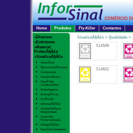
Home
Produtos
Fly-Killer
Contactos
»Diversos
SinalizaÃ§Ã£o > Qualidade > 
»Extintores
S14589
»Material
ProtecÃ§Ã£o
»SinalizaÃ§Ã£o
AmovÃ­vel
Blocos AutÃ³nomos
S14602
Compostos
CondomÃ­nios
DepÃ³sito
CombustÃ­vel
Embalagens
EmergÃªncia
IncÃªndio
InformaÃ§Ã£o
InstalaÃ§Ãµes
Desportivas
Legenda
Personalizada
ObrigaÃ§Ã£o
PainÃ©is Estaleiro