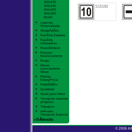
300x150
400x150
S15192
600x200
600x300
60x60
Legenda
Personalizada
ObrigaÃ§Ã£o
PainÃ©is Estaleiro
PainÃ©is
Informativos
PanorÃ¢micos
Parques
Estacionamento
Perigo
Placas
Licenciamento
Obras
Plantas
EmergÃªncia
ProibiÃ§Ã£o
Qualidade
Sinais para Vidros
Transporte materiais
perigosos
Tubagens
VeÃ­culos
Transporte Especial
»TrÃ¢nsito
© 2006
In