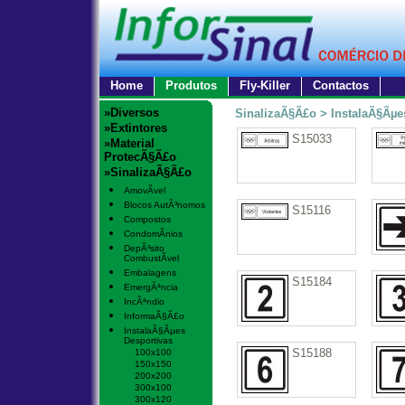
Home
Produtos
Fly-Killer
Contactos
»Diversos
SinalizaÃ§Ã£o > InstalaÃ§Ãµe
»Extintores
S15033
»Material
ProtecÃ§Ã£o
»SinalizaÃ§Ã£o
AmovÃ­vel
Blocos AutÃ³nomos
S15116
Compostos
CondomÃ­nios
DepÃ³sito
CombustÃ­vel
Embalagens
S15184
EmergÃªncia
IncÃªndio
InformaÃ§Ã£o
InstalaÃ§Ãµes
Desportivas
S15188
100x100
150x150
200x200
300x100
300x120