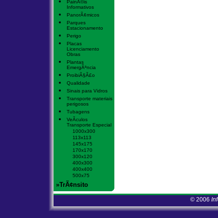
PainÃ©is
Informativos
PanorÃ¢micos
Parques
Estacionamento
Perigo
Placas
Licenciamento
Obras
Plantas
EmergÃªncia
ProibiÃ§Ã£o
Qualidade
Sinais para Vidros
Transporte materiais
perigosos
Tubagens
VeÃ­culos
Transporte Especial
1000x300
113x113
145x175
170x170
300x120
400x300
400x400
500x75
»TrÃ¢nsito
© 2006
In