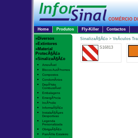
Home
Produtos
Fly-Killer
Contactos
»Diversos
SinalizaÃ§Ã£o > VeÃ­culos Tra
»Extintores
S16813
»Material
ProtecÃ§Ã£o
»SinalizaÃ§Ã£o
AmovÃ­vel
Blocos AutÃ³nomos
Compostos
CondomÃ­nios
DepÃ³sito
CombustÃ­vel
Embalagens
EmergÃªncia
IncÃªndio
InformaÃ§Ã£o
InstalaÃ§Ãµes
Desportivas
Legenda
Personalizada
ObrigaÃ§Ã£o
PainÃ©is Estaleiro