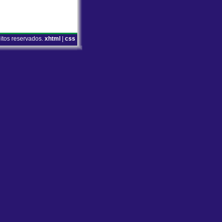
eitos reservados.
xhtml
|
css