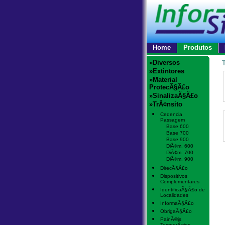
Home
Produtos
»Diversos
»Extintores
»Material
ProtecÃ§Ã£o
»SinalizaÃ§Ã£o
»TrÃ¢nsito
Cedencia
Passagem
Base 600
Base 700
Base 900
DiÃ¢m. 600
DiÃ¢m. 700
DiÃ¢m. 900
DirecÃ§Ã£o
Dispositivos
Complementares
IdentificaÃ§Ã£o de
Localidades
InformaÃ§Ã£o
ObrigaÃ§Ã£o
PainÃ©is
TemporÃ¡rios