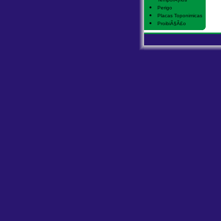
Perigo
Placas Toponimicas
ProibiÃ§Ã£o