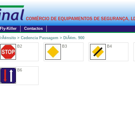
Fly-Killer
Contactos
TrÃ¢nsito > Cedencia Passagem > DiÃ¢m. 900
B2
B3
B4
B6