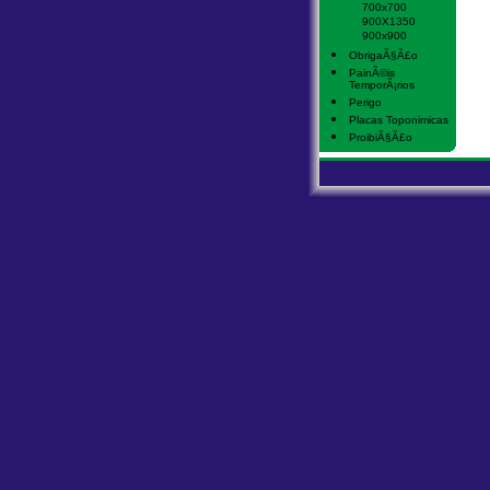
700x700
900X1350
900x900
ObrigaÃ§Ã£o
PainÃ©is
TemporÃ¡rios
Perigo
Placas Toponimicas
ProibiÃ§Ã£o