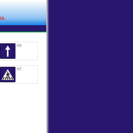
H3
H7