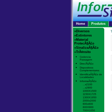
Home
Produtos
»Diversos
»Extintores
»Material
ProtecÃ§Ã£o
»SinalizaÃ§Ã£o
»TrÃ¢nsito
Cedencia
Passagem
DirecÃ§Ã£o
Dispositivos
Complementares
IdentificaÃ§Ã£o de
Localidades
InformaÃ§Ã£o
...x2100
...x2900
1000X1500
1150X1725
1300X1950
2000x2000
600x600
600X900
700X1050