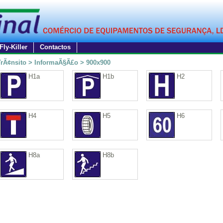
Fly-Killer
Contactos
TrÃ¢nsito > InformaÃ§Ã£o > 900x900
H1a
H1b
H2
H4
H5
H6
H8a
H8b