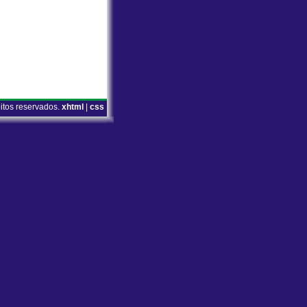
eitos reservados.
xhtml
|
css