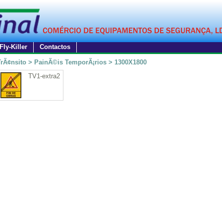
Fly-Killer
Contactos
TrÃ¢nsito > PainÃ©is TemporÃ¡rios > 1300X1800
TV1-extra2