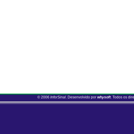
© 2006
InforSinal
. Desenvolvido por
whysoft
. Todos os dir