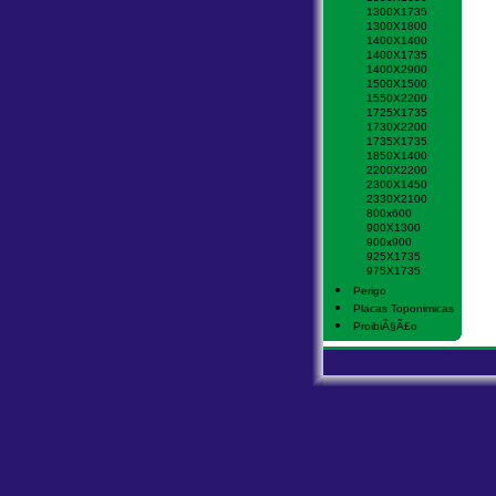
1300X1735
1300X1800
1400X1400
1400X1735
1400X2900
1500X1500
1550X2200
1725X1735
1730X2200
1735X1735
1850X1400
2200X2200
2300X1450
2330X2100
800x600
900X1300
900x900
925X1735
975X1735
Perigo
Placas Toponimicas
ProibiÃ§Ã£o