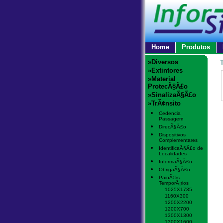
Home
Produtos
»Diversos
»Extintores
»Material
ProtecÃ§Ã£o
»SinalizaÃ§Ã£o
»TrÃ¢nsito
Cedencia
Passagem
DirecÃ§Ã£o
Dispositivos
Complementares
IdentificaÃ§Ã£o de
Localidades
InformaÃ§Ã£o
ObrigaÃ§Ã£o
PainÃ©is
TemporÃ¡rios
1025X1735
1160X300
1200X2200
1200X700
1300X1300
1300X1600