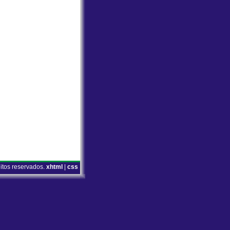
eitos reservados.
xhtml
|
css