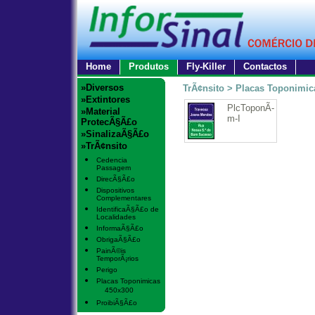
Home
Produtos
Fly-Killer
Contactos
»Diversos
TrÃ¢nsito > Placas Toponimic
»Extintores
PlcToponÃ­
»Material
m-I
ProtecÃ§Ã£o
»SinalizaÃ§Ã£o
»TrÃ¢nsito
Cedencia
Passagem
DirecÃ§Ã£o
Dispositivos
Complementares
IdentificaÃ§Ã£o de
Localidades
InformaÃ§Ã£o
ObrigaÃ§Ã£o
PainÃ©is
TemporÃ¡rios
Perigo
Placas Toponimicas
450x300
ProibiÃ§Ã£o