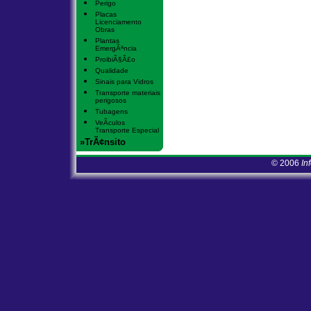
Perigo
Placas
Licenciamento
Obras
Plantas
EmergÃªncia
ProibiÃ§Ã£o
Qualidade
Sinais para Vidros
Transporte materiais
perigosos
Tubagens
VeÃ­culos
Transporte Especial
»TrÃ¢nsito
© 2006
In