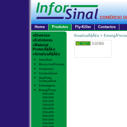
Home
Produtos
Fly-Killer
Contactos
»Diversos
SinalizaÃ§Ã£o > EmergÃªncia
»Extintores
S10365
»Material
ProtecÃ§Ã£o
»SinalizaÃ§Ã£o
AmovÃ­vel
Blocos AutÃ³nomos
Compostos
CondomÃ­nios
DepÃ³sito
CombustÃ­vel
Embalagens
EmergÃªncia
100x100
100x200
100x240
150x150
150x200
150x300
200x100
200x200
200x300
200x400