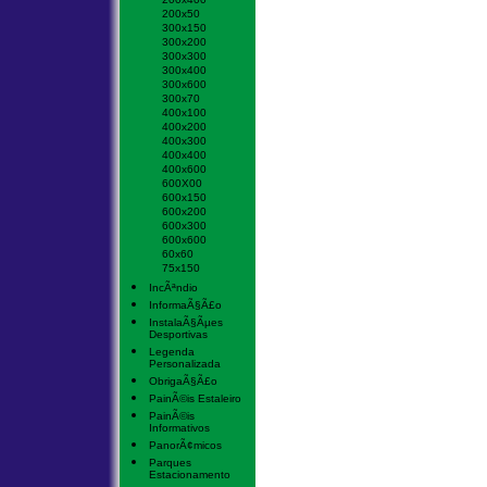
200x50
300x150
300x200
300x300
300x400
300x600
300x70
400x100
400x200
400x300
400x400
400x600
600X00
600x150
600x200
600x300
600x600
60x60
75x150
IncÃªndio
InformaÃ§Ã£o
InstalaÃ§Ãµes
Desportivas
Legenda
Personalizada
ObrigaÃ§Ã£o
PainÃ©is Estaleiro
PainÃ©is
Informativos
PanorÃ¢micos
Parques
Estacionamento