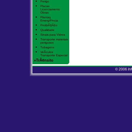
Perigo
Placas
Licenciamento
Obras
Plantas
EmergÃªncia
ProibiÃ§Ã£o
Qualidade
Sinais para Vidros
Transporte materiais
perigosos
Tubagens
VeÃ­culos
Transporte Especial
»TrÃ¢nsito
© 2006
In