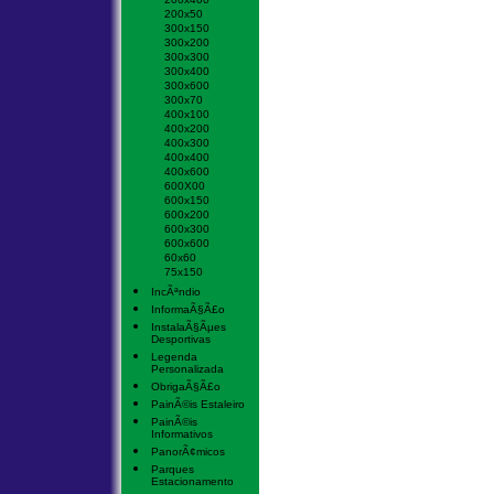
200x50
300x150
300x200
300x300
300x400
300x600
300x70
400x100
400x200
400x300
400x400
400x600
600X00
600x150
600x200
600x300
600x600
60x60
75x150
IncÃªndio
InformaÃ§Ã£o
InstalaÃ§Ãµes
Desportivas
Legenda
Personalizada
ObrigaÃ§Ã£o
PainÃ©is Estaleiro
PainÃ©is
Informativos
PanorÃ¢micos
Parques
Estacionamento