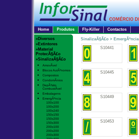
Home
Produtos
Fly-Killer
Contactos
»Diversos
SinalizaÃ§Ã£o > EmergÃªncia
»Extintores
S10441
»Material
ProtecÃ§Ã£o
»SinalizaÃ§Ã£o
AmovÃ­vel
Blocos AutÃ³nomos
S10445
Compostos
CondomÃ­nios
DepÃ³sito
CombustÃ­vel
Embalagens
S10449
EmergÃªncia
100x100
100x200
100x240
150x150
150x200
S10453
150x300
200x100
200x200
200x300
200x400